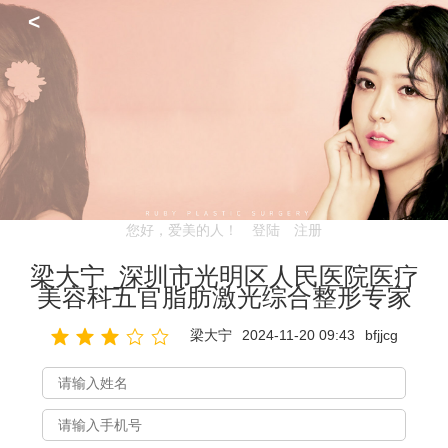
<
您好，爱美的人！
登陆
注册
梁大宁_深圳市光明区人民医院医疗
美容科五官脂肪激光综合整形专家
梁大宁
2024-11-20 09:43
bfjjcg