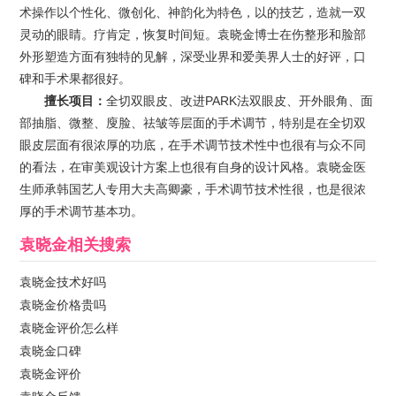
术操作以个性化、微创化、神韵化为特色，以的技艺，造就一双
灵动的眼睛。疗肯定，恢复时间短。袁晓金博士在伤整形和脸部
外形塑造方面有独特的见解，深受业界和爱美界人士的好评，口
碑和手术果都很好。
擅长项目：
全切双眼皮、改进PARK法双眼皮、开外眼角、面
部抽脂、微整、廋脸、祛皱等层面的手术调节，特别是在全切双
眼皮层面有很浓厚的功底，在手术调节技术性中也很有与众不同
的看法，在审美观设计方案上也很有自身的设计风格。袁晓金医
生师承韩国艺人专用大夫高卿豪，手术调节技术性很，也是很浓
厚的手术调节基本功。
袁晓金
相关搜索
袁晓金技术好吗
袁晓金价格贵吗
袁晓金评价怎么样
袁晓金口碑
袁晓金评价