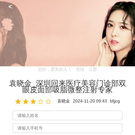
<
您好，爱美的人！
登陆
注册
袁晓金_深圳回来医疗美容门诊部双
眼皮面部吸脂微整注射专家
袁晓金
2024-11-20 09:43
bfjjcg