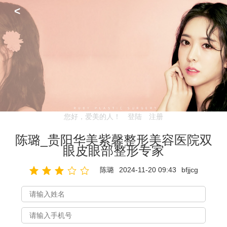
<
您好，爱美的人！
登陆
注册
陈璐_贵阳华美紫馨整形美容医院双
眼皮眼部整形专家
陈璐
2024-11-20 09:43
bfjjcg