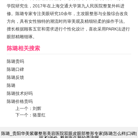
学院研究生，2017年在上海交通大学第九人民医院整复外科进
修。陈璐专家专注美眼研究10余年，主攻眼整形与全脸综合改良
方向，具有女性独特的潮流时尚审美观及精细轻柔的操作手法。
擅长根据顾客五官和需求进行个性化设计，喜欢采用PARK法进行
眼部精雕细琢。
陈璐
相关搜索
陈璐贵吗
陈璐口碑
陈璐反馈
陈璐
陈璐技术好吗
陈璐价格贵吗
上一个：
刘辉
下一个：
骆显红
陈璐_贵阳华美紫馨整形美容医院双眼皮眼部整形专家|陈璐怎么样|口碑|
技术|评价_整形医生预约查询网