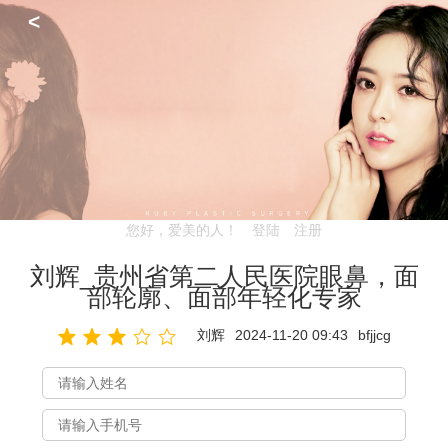
<
您好，爱美的人！
登陆
注册
刘辉_贵州省第二人民医院眼鼻，面
部轮廓、面部年轻化专家
刘辉
2024-11-20 09:43
bfjjcg