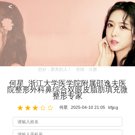
<
您好，爱美的人！
登陆
注册
何星_浙江大学医学院附属邵逸夫医
院整形外科鼻综合双眼皮脂肪填充微
整形专家
何星
2025-04-10 21:05
bfjjcg