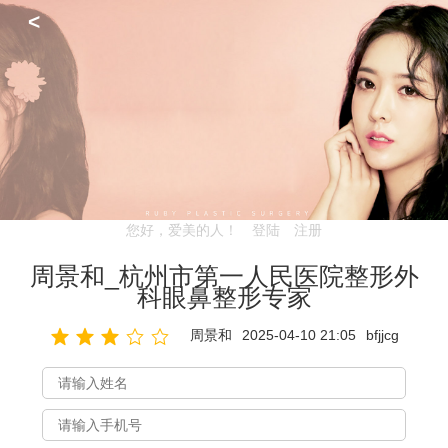
<
您好，爱美的人！
登陆
注册
周景和_杭州市第一人民医院整形外
科眼鼻整形专家
周景和
2025-04-10 21:05
bfjjcg