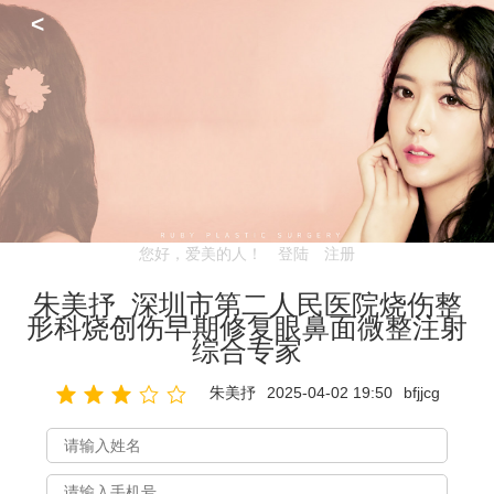
<
您好，爱美的人！
登陆
注册
朱美抒_深圳市第二人民医院烧伤整
形科烧创伤早期修复眼鼻面微整注射
综合专家
朱美抒
2025-04-02 19:50
bfjjcg