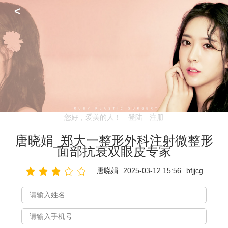
<
您好，爱美的人！
登陆
注册
唐晓娟_郑大一整形外科注射微整形
面部抗衰双眼皮专家
唐晓娟
2025-03-12 15:56
bfjjcg