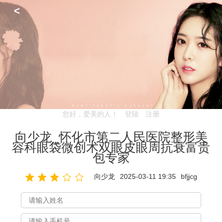
<
您好，爱美的人！
登陆
注册
向少龙_怀化市第二人民医院整形美
容科眼袋微创术双眼皮眼周抗衰富贵
包专家
向少龙
2025-03-11 19:35
bfjjcg