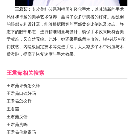
王君茹：
专攻美杜莎系列框周年轻化手术，以其清新的手术
风格和卓越的美学艺术修养，赢得了众多求美者的好评。她独创
的眼部专利设计器，能够根据顾客的面部黄金比例以及动态、静
态下的眼部形态，进行精准测量与设计，确保手术效果既符合美
学标准，又自然无痕。此外，她还采用保留主血管、锐+钝双料剥
切技艺、内睑板固定技术等先进手法，大大减少了术中出血与术
后淤肿，提高了恢复速度与手术效果。
王君茹
相关搜索
王君茹评价怎么样
王君茹口碑好吗
王君茹怎么样
王君茹
王君茹反馈
王君茹贵吗
王君茹价格贵吗