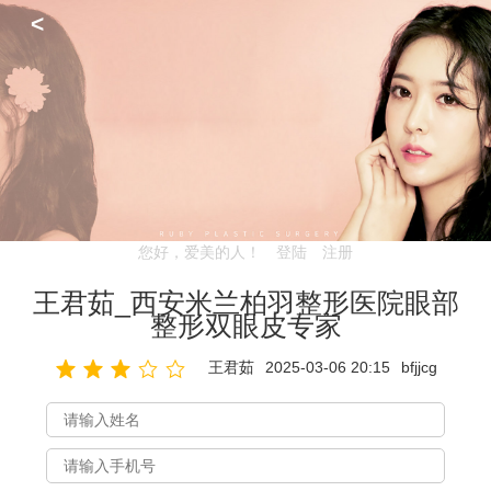
<
您好，爱美的人！
登陆
注册
王君茹_西安米兰柏羽整形医院眼部
整形双眼皮专家
王君茹
2025-03-06 20:15
bfjjcg