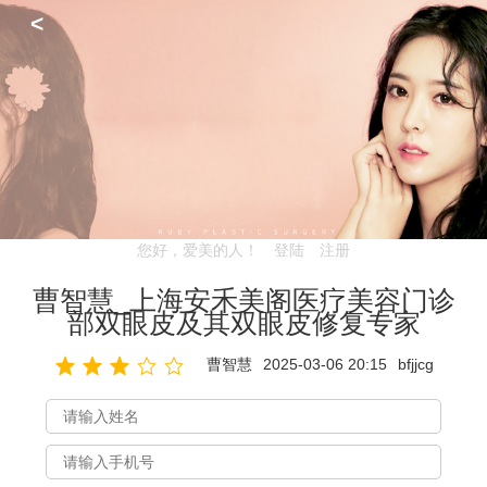
<
您好，爱美的人！
登陆
注册
曹智慧_上海安禾美阁医疗美容门诊
部双眼皮及其双眼皮修复专家
曹智慧
2025-03-06 20:15
bfjjcg