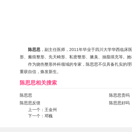
陈思思
，副主任医师，2011年毕业于四川大学华西临
形、瘢痕整形、先天畸形、私密整形、腋臭、抽脂填充等。她
作为烧伤整形外科领域的专家，陈思思不仅具备扎实的理
重获自信，焕发新生。
陈思思
相关搜索
陈思思
陈思思贵吗
陈思思反馈
陈思思好吗
上一个：
王金州
下一个：
邓巍