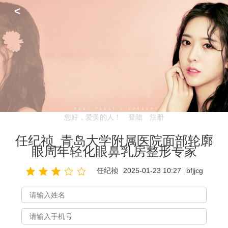
<
您好，爱美的人！
登陆
注册
任纪祯_青岛大学附属医院面部轮廓
眼周年轻化眼鼻乳房整形专家
任纪祯
2025-01-23 10:27
bfjjcg