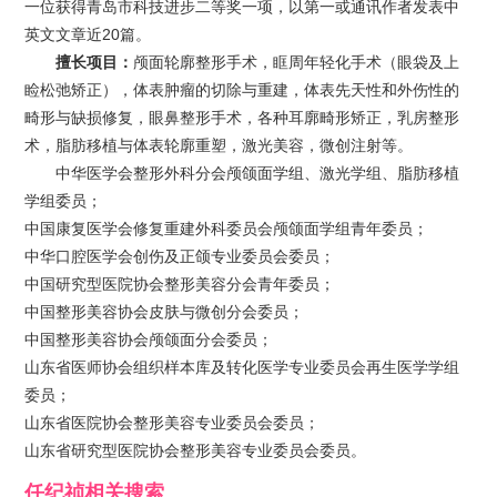
一位获得青岛市科技进步二等奖一项，以第一或通讯作者发表中
英文文章近20篇。
擅长项目：
颅面轮廓整形手术，眶周年轻化手术（眼袋及上
睑松弛矫正），体表肿瘤的切除与重建，体表先天性和外伤性的
畸形与缺损修复，眼鼻整形手术，各种耳廓畸形矫正，乳房整形
术，脂肪移植与体表轮廓重塑，激光美容，微创注射等。
中华医学会整形外科分会颅颌面学组、激光学组、脂肪移植
学组委员；
中国康复医学会修复重建外科委员会颅颌面学组青年委员；
中华口腔医学会创伤及正颌专业委员会委员；
中国研究型医院协会整形美容分会青年委员；
中国整形美容协会皮肤与微创分会委员；
中国整形美容协会颅颌面分会委员；
山东省医师协会组织样本库及转化医学专业委员会再生医学学组
委员；
山东省医院协会整形美容专业委员会委员；
山东省研究型医院协会整形美容专业委员会委员。
任纪祯
相关搜索