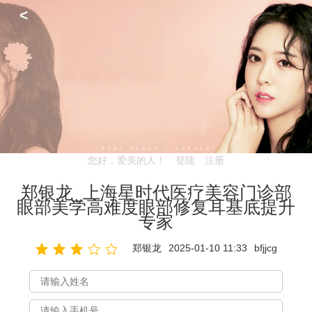
<
您好，爱美的人！
登陆
注册
郑银龙_上海星时代医疗美容门诊部
眼部美学高难度眼部修复耳基底提升
专家
郑银龙
2025-01-10 11:33
bfjjcg