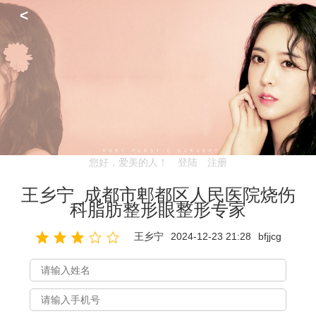
<
您好，爱美的人！
登陆
注册
王乡宁_成都市郫都区人民医院烧伤
科脂肪整形眼整形专家
王乡宁
2024-12-23 21:28
bfjjcg