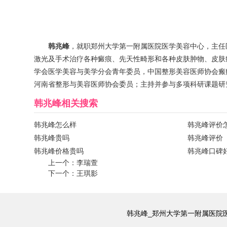
韩兆峰
，就职郑州大学第一附属医院医学美容中心，主任
激光及手术治疗各种癜痕、先天性畸形和各种皮肤肿物、皮肤
学会医学美容与美学分会青年委员，中国整形美容医师协会瘢
河南省整形与美容医师协会委员；主持并参与多项科研课题研
韩兆峰
相关搜索
韩兆峰怎么样
韩兆峰评价
韩兆峰贵吗
韩兆峰评价
韩兆峰价格贵吗
韩兆峰口碑
上一个：
李瑞萱
下一个：
王琪影
韩兆峰_郑州大学第一附属医院医