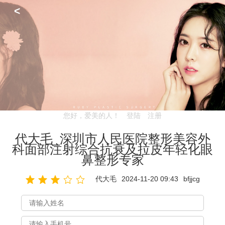
<
您好，爱美的人！
登陆
注册
代大毛_深圳市人民医院整形美容外
科面部注射综合抗衰及拉皮年轻化眼
鼻整形专家
代大毛
2024-11-20 09:43
bfjjcg