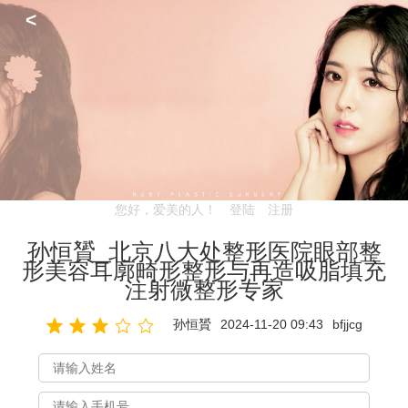
<
您好，爱美的人！
登陆
注册
孙恒贇_北京八大处整形医院眼部整
形美容耳廓畸形整形与再造吸脂填充
注射微整形专家
孙恒贇
2024-11-20 09:43
bfjjcg