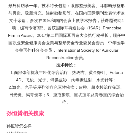
形外科访学一年。技术特长包括：眼部整形美容、耳廓畸形整形
与再造、吸脂填充、注射微整形等。在国内国际期刊发表学术论
文十余篇，多次在国际和国内会议上做学术报告，获课题资助4
项，编写专著3部。曾获国际耳再造协会（ISAR）Francoise
Firmin Award。2017第二届国际耳再造大会执行秘书长，现任中
国职业安全健康协会医美与整形安全专业委员会委员，中华医学
会整形外科分会会员，International Society for Auricular
Reconstruction会员。
技术特长：
1.面部体部抗衰年轻化综合治疗：热玛吉、黄金微针、Fotona
4D、飞梭、光子、蜂巢皮秒、肉毒素注射、水光针等；
2.激光、光子等序列治疗色素性疾病：皮秒、超皮秒治疗雀斑、
日光斑、褐青斑等；3、痤疮瘢痕、痘坑痘印及青春痘的综合治
疗。
孙恒贇
相关搜索
孙恒贇怎么样