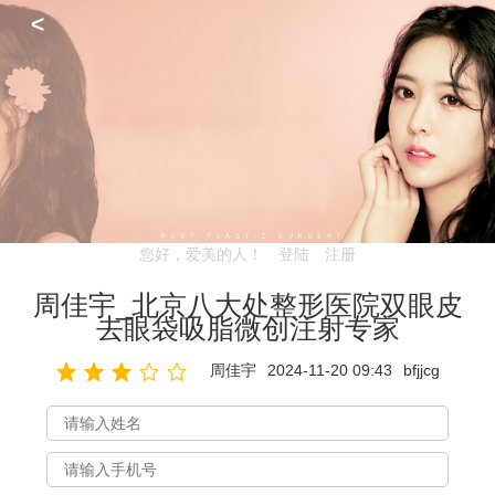
<
您好，爱美的人！
登陆
注册
周佳宇_北京八大处整形医院双眼皮
去眼袋吸脂微创注射专家
周佳宇
2024-11-20 09:43
bfjjcg