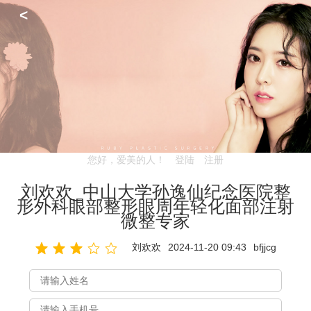
<
您好，爱美的人！
登陆
注册
刘欢欢_中山大学孙逸仙纪念医院整
形外科眼部整形眼周年轻化面部注射
微整专家
刘欢欢
2024-11-20 09:43
bfjjcg