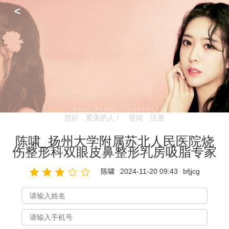
<
您好，爱美的人！
登陆
注册
陈啸_扬州大学附属苏北人民医院烧
伤整形科双眼皮鼻整形乳房吸脂专家
陈啸
2024-11-20 09:43
bfjjcg