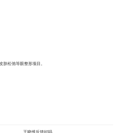
皮肤松弛等眼整形项目。
王晓维反馈好吗