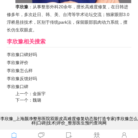
李欣豫
：从事整形外科20余年，擅长高难度修复，在日韩进
修多年，多次赴日、韩、美、台湾等学术论坛交流；独家眼部3.0
浮桥悬挂技术，区别于传统park法，保留眼部肌肉动力系统，擅
长仿生双眼皮。
李欣豫
相关搜索
李欣豫口碑好吗
李欣豫评价
李欣豫怎么样
李欣豫反馈好吗
李欣豫口碑
上一个：
金振宇
下一个：
魏璐
李欣豫_上海颜净整形医院双眼皮高难度修复幼态脸打造专家|李欣豫怎么
样|口碑|技术|评价_整形医生预约查询网