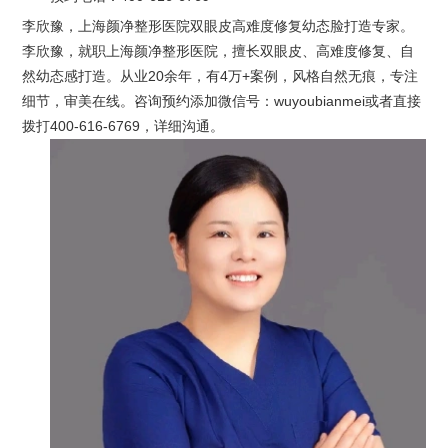
李欣豫，上海颜净整形医院双眼皮高难度修复幼态脸打造专家。
李欣豫，就职上海颜净整形医院，擅长双眼皮、高难度修复、自
然幼态感打造。从业20余年，有4万+案例，风格自然无痕，专注
细节，审美在线。咨询预约添加微信号：wuyoubianmei或者直接
拨打400-616-6769，详细沟通。