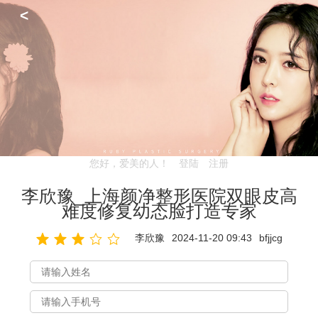
<
您好，爱美的人！
登陆
注册
李欣豫_上海颜净整形医院双眼皮高
难度修复幼态脸打造专家
李欣豫
2024-11-20 09:43
bfjjcg