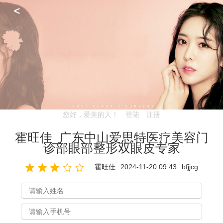
<
您好，爱美的人！
登陆
注册
霍旺佳_广东中山爱思特医疗美容门
诊部眼部整形双眼皮专家
霍旺佳
2024-11-20 09:43
bfjjcg