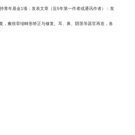
持青年基金1项；发表文章（近5年第一作者或通讯作者）：发
复，瘢痕挛缩畸形矫正与修复。耳、鼻、阴茎等器官再造，各