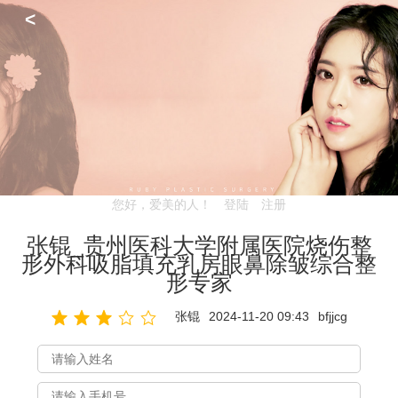
<
您好，爱美的人！
登陆
注册
张锟_贵州医科大学附属医院烧伤整
形外科吸脂填充乳房眼鼻除皱综合整
形专家
张锟
2024-11-20 09:43
bfjjcg