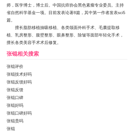
师，医学博士，博士后。中国抗癌协会黑色素瘤专业委员。主持
省自然科学基金一项。目前发表论著8篇，其中第一作者发表sci5
篇。
擅长脂肪移植抽吸移植、各类颌面外科手术、毛囊提取移
植、乳房整形、腹壁整形、眼鼻整形、除皱等面部年轻化手术，
擅长各类美容手术术后修复。
张锟
相关搜索
张锟评价
张锟技术好吗
张锟反馈好吗
张锟反馈
张锟口碑
张锟好吗
张锟口碑好吗
张锟贵吗
张锟