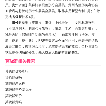
员、贵州省整形美容协会眼整形分会委员、贵州省整形美容协会
血管瘤与脉管畸形专业委员会委员。取得实用新型专利9项；主持
完成省级新技术1项。
擅长
眼整形（双眼皮、眼袋、上睑松弛），女性私密整形
（小阴唇肥大、阴蒂包皮修整），腋臭（手术、肉毒素注射），
乳头内陷（保留哺乳功能的悬吊术），肉毒素注射（祛皱、瘦
脸、瘦肩、瘦小腿），PRP在美容及创面的运用，体表肿瘤切除
及美容缝合，瘢痕综合治疗，危重烧伤患者的救治，全身各部位
软组织创伤后的修复，先天或后天性的畸形的整复。
莫骁群
相关搜索
莫骁群价格贵吗
莫骁群好吗
莫骁群怎么样
莫骁群评价怎么样
莫骁群评价
莫骁群贵吗