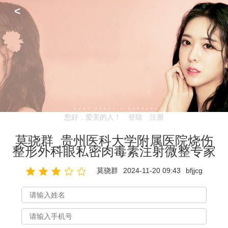
<
您好，爱美的人！
登陆
注册
莫骁群_贵州医科大学附属医院烧伤
整形外科眼私密肉毒素注射微整专家
莫骁群
2024-11-20 09:43
bfjjcg