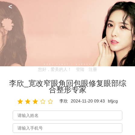
<
您好，爱美的人！
登陆
注册
李欣_宽改窄眼角回包眼修复眼部综
合整形专家
李欣
2024-11-20 09:43
bfjjcg