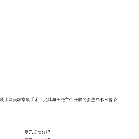
隆乳术等美容常规手术，尤其与王尧主任开展的腹壁成形术曾荣
夏元反馈好吗