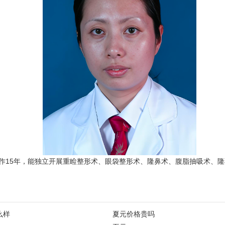
作15年，能独立开展重睑整形术、眼袋整形术、隆鼻术、腹脂抽吸术、
么样
夏元价格贵吗