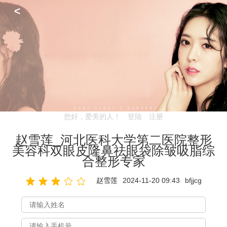
<
您好，爱美的人！
登陆
注册
赵雪莲_河北医科大学第二医院整形
美容科双眼皮隆鼻祛眼袋除皱吸脂综
合整形专家
赵雪莲
2024-11-20 09:43
bfjjcg