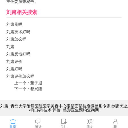
主任委员兼秘书。
刘肃
相关搜索
刘肃贵吗
刘肃技术好吗
刘肃怎么样
刘肃
刘肃反馈好吗
刘肃评价
刘肃好吗
刘肃评价怎么样
上一个：
董子迎
下一个：
都兴隆
刘肃_青岛大学附属医院医学美容中心眼部面部抗衰微整形专家|刘肃怎么
样|口碑|技术|评价_整形医生预约查询网
首页
附近
关注
朋友
我