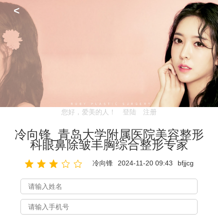
<
您好，爱美的人！
登陆
注册
冷向锋_青岛大学附属医院美容整形
科眼鼻除皱丰胸综合整形专家
冷向锋
2024-11-20 09:43
bfjjcg