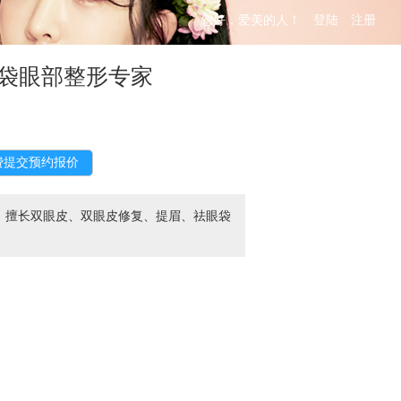
您好，爱美的人！
登陆
注册
袋眼部整形专家
，擅长双眼皮、双眼皮修复、提眉、祛眼袋