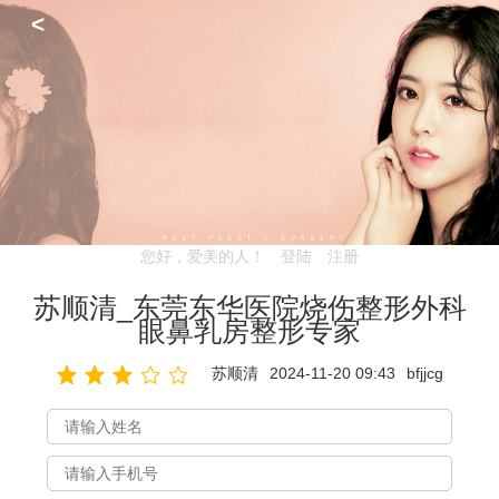
<
您好，爱美的人！
登陆
注册
苏顺清_东莞东华医院烧伤整形外科
眼鼻乳房整形专家
苏顺清
2024-11-20 09:43
bfjjcg