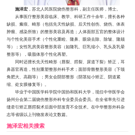
施泽宏
，苏北人民医院烧伤整形科，副主任医师，博士。
从事医疗整形美容临床、教学、科研工作十余年，擅长各种
缺损、瘢痕、畸形（包括先天性缺损、后天性创伤、烧伤、体表
肿瘤、感染所致）的整形美容及再造；人体面部五官的整体设计
与个性化美容手术（个性化重睑、隆鼻、眼袋去除、除皱、隆颏
等）；女性乳房美容整形美容（如隆乳、巨乳缩小、乳头及乳晕
整形等），吸脂体形个性化再塑。
同时还擅长先天性畸形（唇裂、腭裂、尿道下裂）矫正，耳
鼻器官再造，性别重塑整形外科手术；面部骨骼整形美容（下颌
角肥大、高颧等）；男女会阴部整形（阴茎短小矫正、阴道紧
缩、处女膜修复等）。
毕业于中国医学科学院中国协和医科大学，现任中华医学会
扬州分会第二届烧伤整形外科专业委员会委员。在全省率先引进
缝牵引矫正唇腭裂术后面中部发育不全技术。在中华整形外科杂
志等省级以上刊物发表论文数篇。
施泽宏
相关搜索