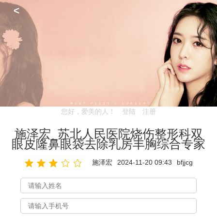
<
您好，爱美的人！
登陆
注册
施泽宏_苏北人民医院烧伤整形科双
眼皮隆鼻眼袋去除乳房丰胸综合专家
施泽宏
2024-11-20 09:43
bfjjcg