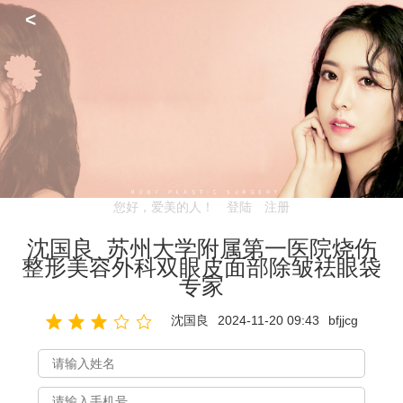
<
您好，爱美的人！
登陆
注册
沈国良_苏州大学附属第一医院烧伤
整形美容外科双眼皮面部除皱祛眼袋
专家
沈国良
2024-11-20 09:43
bfjjcg