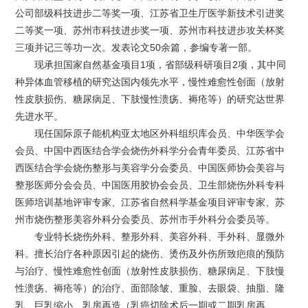
公司部级科技进步二等奖一项、江苏省卫生厅医学新技术引进奖
二等奖一项、苏州市科技进步奖一项、苏州市科技进步攻关杯奖
三项并记三等功一次。发表论文50余篇，参编专著一部。
现承担国家自然基金项目1项，省部级科研项目2项，其中同
种异体血管移植的研究达国内领先水平，慢性难愈性创面（放射
性皮肤损伤、糖尿病足、下肢慢性溃疡、褥疮等）的研究达世界
先进水平。
现任国际原子能机构亚太地区外科组织库会员、中华医学会
会员、中国中西医结合学会烧伤外科学分会青年委员、江苏省中
西医结合学会烧伤整形与美容学分会委员、中国医师协会美容与
整形医师分会会员、中国医用胶协会会员、卫生部烧伤外科专科
医师培训基地评审专家、江苏省自然科学基金项目评审专家、苏
州市烧伤整形美容外科分会委员、苏州市手外科分会委员等。
专业特长烧伤外科、整形外科、美容外科、手外科、显微外
科。擅长治疗各种原因引起的烧伤、烫伤及外伤所致疤痕的预防
与治疗、慢性难愈性创面（放射性皮肤损伤、糖尿病足、下肢慢
性溃疡、褥疮等）的治疗、面部除皱、重脸、去眼袋、抽脂、隆
乳、巨乳缩小、乳房再造（乳癌切除术后一期或二期乳房再