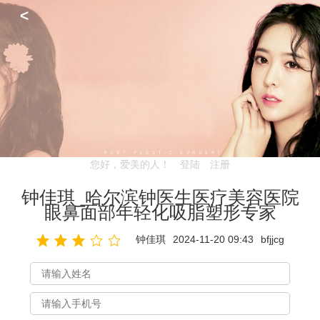
<
您好，爱美的人！
登陆
注册
钟佳琪_哈尔滨钟医生医疗美容医院
眼鼻面部年轻化吸脂塑形专家
钟佳琪
2024-11-20 09:43
bfjjcg