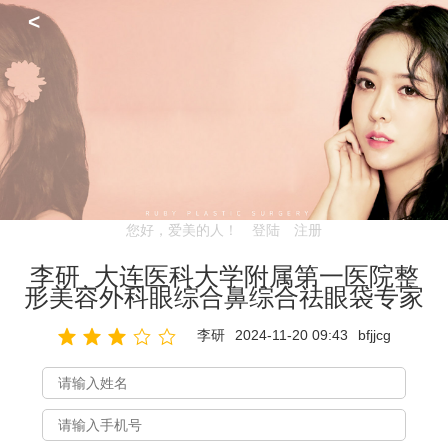
<
您好，爱美的人！
登陆
注册
李研_大连医科大学附属第一医院整
形美容外科眼综合鼻综合祛眼袋专家
李研
2024-11-20 09:43
bfjjcg