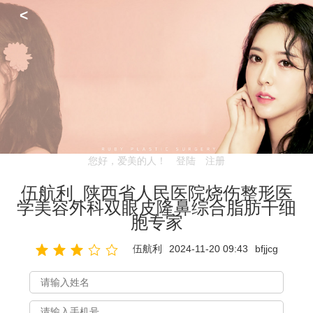
<
您好，爱美的人！
登陆
注册
伍航利_陕西省人民医院烧伤整形医
学美容外科双眼皮隆鼻综合脂肪干细
胞专家
伍航利
2024-11-20 09:43
bfjjcg