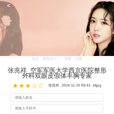
<
您好，爱美的人！
登陆
注册
张兆祥_空军军医大学西京医院整形
外科双眼皮假体丰胸专家
张兆祥
2024-11-20 09:43
bfjjcg