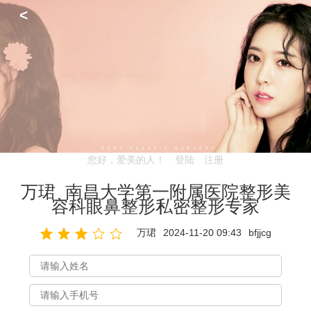
<
您好，爱美的人！
登陆
注册
万珺_南昌大学第一附属医院整形美
容科眼鼻整形私密整形专家
万珺
2024-11-20 09:43
bfjjcg