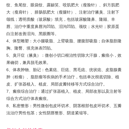
纹、鱼尾纹、眼袋纹、露龈笑、咬肌肥大（瘦脸针）、斜方肌肥
大（瘦肩针）、腓肠肌肥大（瘦腿针）、注射治疗腋臭、注射下
颌线；透明质酸（玻尿酸）填充，包括玻尿酸隆鼻、隆颏、丰
唇、治疗中重度鼻唇沟凹陷、泪沟凹陷、颈纹；水光针；胶原蛋
白注射改善泪沟、黑眼圈等。
4、体型雕塑：大小腿吸脂、上臂吸脂、腰腹部吸脂；自体脂肪隆
胸、隆臀、填充体表凹陷。
5、臭汗症（腋臭）：微创小切口根治性切除大汗腺，瘢痕小，效
果确切，兼具脱毛效果。
6、体表肿物、胎记：色素痣、巨痣、黑毛痣、疣状痣、皮脂腺囊
肿（粉瘤）、脂肪瘤等疾病的手术治疗，包括单次彻底切除、植
皮、扩张器植入、植皮、局部皮瓣转移等方式综合治疗。
7、瘢痕综合治疗：通过扩张器植入、植皮、局部改形以及注射等
综合方式治疗体表瘢痕。
8、私密整形：男性微创包皮环切术、阴茎根部包皮环切术、五瓣
法治疗男性包茎；女性阴唇整形、阴道紧缩等。