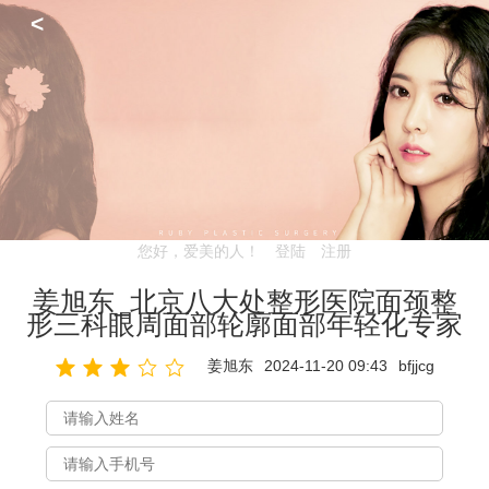
<
您好，爱美的人！
登陆
注册
姜旭东_北京八大处整形医院面颈整
形三科眼周面部轮廓面部年轻化专家
姜旭东
2024-11-20 09:43
bfjjcg