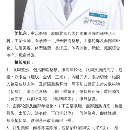
姜旭东
，主治医师，就职北京八大处整形医院面颈整形三
科，主治医师，医学博士。擅长眼周整形、面部轮廓及面部年轻
化、注射美容、体型雕塑、臭汗症、体表肿物、胎记、瘢痕综合
治疗、私密整形。
擅长项目：
1、眼周整形：包括眼睑整形、眼周年轻化、眼周疾病的治疗，包
括：双眼皮（埋线、全切、三点）、内眦开大、眼袋切除（结膜
入路及皮肤入路）及眶隔脂肪释放、眉下切口矫正上睑皮肤松弛
（切眉）、眼睑色素痣、上睑下垂矫正、倒睫矫正等；重睑修复
（宽变窄、双侧不对称、上睑凹陷等）、眼袋修复。
2、面部轮廓及面部年轻化：中下面部吸脂、面部脂肪填充（包括
额头、太阳穴、法令纹、下巴等部位）、假体隆鼻、假体隆颏、
颊脂垫切除、微创悬吊改善面部下垂。
3、注射美容：肉毒毒素除皱，包括治疗眉间纹（川字纹）、额