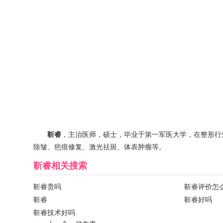
靳睿
，主治医师，硕士，毕业于第一军医大学，在整形行
除皱、疤痕修复、激光祛斑、体表肿瘤等。
靳睿
相关搜索
靳睿贵吗
靳睿评价怎
靳睿
靳睿好吗
靳睿技术好吗