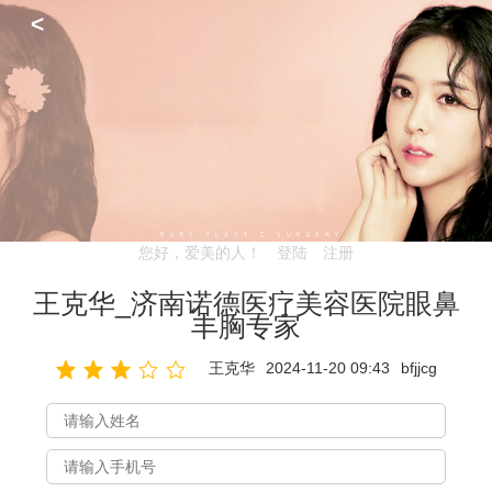
<
您好，爱美的人！
登陆
注册
王克华_济南诺德医疗美容医院眼鼻
丰胸专家
王克华
2024-11-20 09:43
bfjjcg