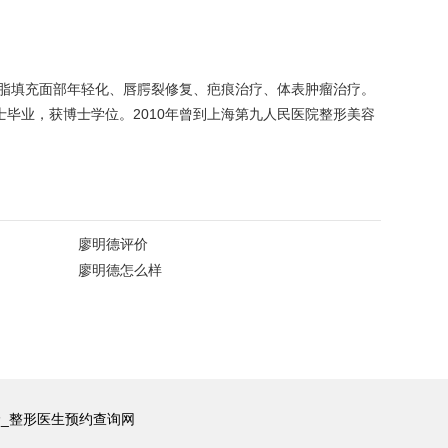
脂填充面部年轻化、唇腭裂修复、疤痕治疗、体表肿瘤治疗。
士毕业，获博士学位。2010年曾到上海第九人民医院整形美容
廖明德评价
廖明德怎么样
价_整形医生预约查询网