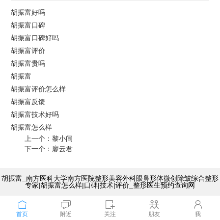
胡振富好吗
胡振富口碑
胡振富口碑好吗
胡振富评价
胡振富贵吗
胡振富
胡振富评价怎么样
胡振富反馈
胡振富技术好吗
胡振富怎么样
上一个：
黎小间
下一个：
廖云君
胡振富_南方医科大学南方医院整形美容外科眼鼻形体微创除皱综合整形
专家|胡振富怎么样|口碑|技术|评价_整形医生预约查询网
首页
附近
关注
朋友
我