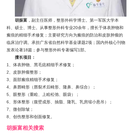
胡振富
，副主任医师，整形外科学博士。第一军医大学本
科、硕士、博士。从事整形外科专业20余年，擅长于体表肿物和
瘢痕的精细手术修复；主要研究方向为瘢痕的防治和皮肤肿瘤的
临床治疗调。承担广东省自然科学基金课题2项；国内外核心刊物
发表论著18篇；参与整形外科专著编写1部。
擅长项目：
1、体表肿物、黑毛痣精细手术修复；
2、皮肤肿瘤整形；
3、面部瘢痕精细手术修复；
4、鼻唇畸形（唇裂术后畸形、隆鼻、鼻综合）；
5、眼整形（重睑、上睑松弛、眼袋）；
6、形体整形（腹壁成形、抽脂、隆乳、乳房缩小悬吊）；
7、微创除皱；
8、创伤整形和创面修复。
胡振富
相关搜索