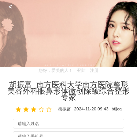
<
您好，爱美的人！
登陆
注册
胡振富_南方医科大学南方医院整形
美容外科眼鼻形体微创除皱综合整形
专家
胡振富
2024-11-20 09:43
bfjjcg