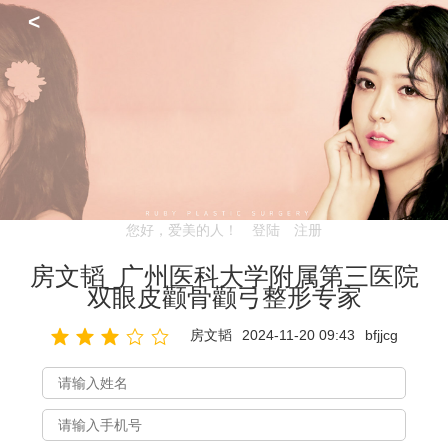
<
您好，爱美的人！
登陆
注册
房文韬_广州医科大学附属第三医院
双眼皮颧骨颧弓整形专家
房文韬
2024-11-20 09:43
bfjjcg