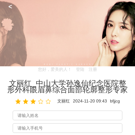
<
您好，爱美的人！
登陆
注册
文丽红_中山大学孙逸仙纪念医院整
形外科眼眉鼻综合面部轮廓整形专家
文丽红
2024-11-20 09:43
bfjjcg