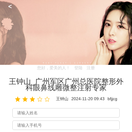
<
您好，爱美的人！
登陆
注册
王钟山_广州军区广州总医院整形外
科眼鼻线雕微整注射专家
王钟山
2024-11-20 09:43
bfjjcg