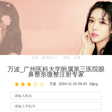
<
您好，爱美的人！
登陆
注册
万波_广州医科大学附属第三医院眼
鼻整形微整注射专家
万波
2024-11-20 09:43
bfjjcg