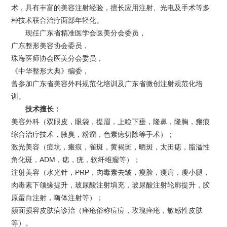
术，具有丰富的美容注射经验，擅长应用注射、光电及手术等多
种技术联合治疗面部年轻化。
现任广东省精准医学会医美分会委员，
广东整形美容协会委员，
珠海医师协会医美分会委员，
《中华整形大典》编委，
曾参加广东省美容外科规范化培训及广东省微创注射规范化培
训。
技术擅长：
美容外科（双眼皮，眼袋，提眉，上睑下垂，隆鼻，隆胸，瘢痕
综合治疗技术，腋臭，粉瘤，色素痣切除等手术）；
激光美容（痘坑，瘢痕，雀斑，黄褐斑，晒斑，太田痣，脂溢性
角化斑，ADM，痣，疣，软纤维瘤等）；
注射美容（水光针，PRP，肉毒素去皱，瘦脸，瘦肩，瘦小腿，
肉毒素下颌缘提升，玻尿酸注射填充，玻尿酸注射轮廓提升，胶
原蛋白注射，嗨体注射等）；
颜面损容皮肤病诊治（痤疮俗称痘痘，玫瑰痤疮，敏感性皮肤
等）。