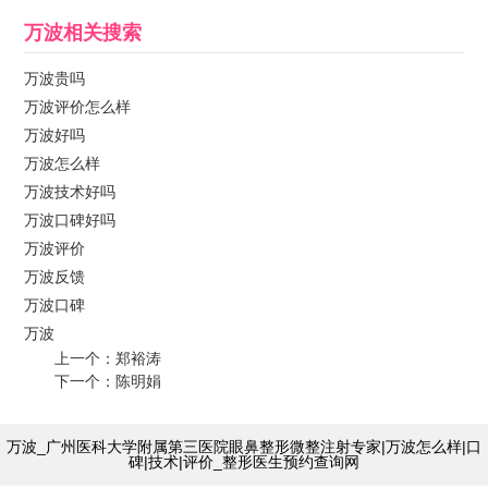
万波
相关搜索
万波贵吗
万波评价怎么样
万波好吗
万波怎么样
万波技术好吗
万波口碑好吗
万波评价
万波反馈
万波口碑
万波
上一个：
郑裕涛
下一个：
陈明娟
万波_广州医科大学附属第三医院眼鼻整形微整注射专家|万波怎么样|口
碑|技术|评价_整形医生预约查询网